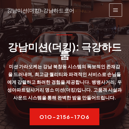
콘
강남미션(더킹)-강남하드코어
텐
MAI
츠
MEN
로
건
너
강남미션(더킹): 극강하드
뛰
룸
기
미션 가라오케는 강남 북창동 시스템의 독보적인 존재감
을 드러내며, 최고급 퀄리티와 파격적인 서비스로 손님들
에게 강렬하고 화려한 경험을 제공합니다. 뱅뱅사거리, 우
성아파트앞사거리 명소 미션(더킹)입니다. 고품격 시설과
사운드 시스템을 통해 완벽한 밤을 만들어드립니다.
O1O-2156-17O6